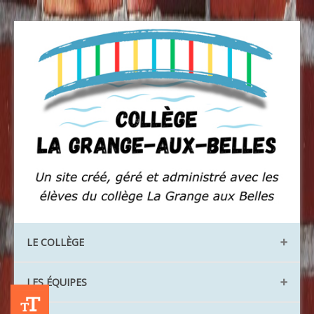
LE COLLÈGE
Les locaux
LES ÉQUIPES
Les instances
+A