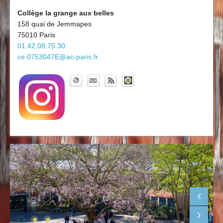
Découvrir le collège
Board'Gab
Collège la grange aux belles
158 quai de Jemmapes
Clubs maths
75010 Paris
01.42.08.75.30
ce.0753047E@ac-paris.fr