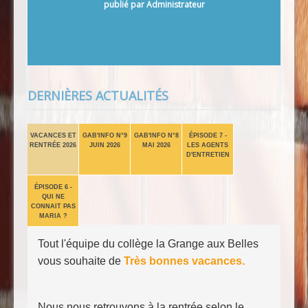
Septembre de 8h40 à 12h15 et de 13h20 à 15h30
publié par Administrateur
-
Repas au collège pour les élèves demi-
pensionnaires
Mercredi[...]
DERNIÈRES ACTUALITÉS
VACANCES ET
GAB'INFO N°9
GAB'INFO N°8
ÉPISODE 7 -
RENTRÉE 2026
JUIN 2026
MAI 2026
LES AGENTS
D'ENTRETIEN
ÉPISODE 6 -
QUI NE
CONNAIT PAS
MARIA ?
Tout l'équipe du collège la Grange aux Belles
vous souhaite de
Très bonnes vacances.
Nous nous retrouvons à la rentrée selon le