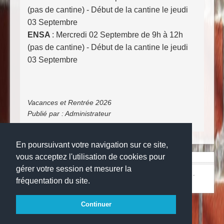
(pas de cantine) - Début de la cantine le jeudi
03 Septembre
ENSA
: Mercredi 02 Septembre de 9h à 12h
(pas de cantine) -
Début de la cantine le jeudi
03 Septembre
Vacances et Rentrée 2026
Publié par :
Administrateur
En poursuivant votre navigation sur ce site,
vous acceptez l'utilisation de cookies pour
gérer votre session et mesurer la
© Copyright 2024
Collège la grange aux belles
-
Mentions légales
-
fréquentation du site.
Websco
Continuer