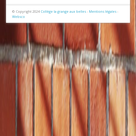
© Copyright 2024
Collège la grange aux belles
-
Mentions légales
-
Websco