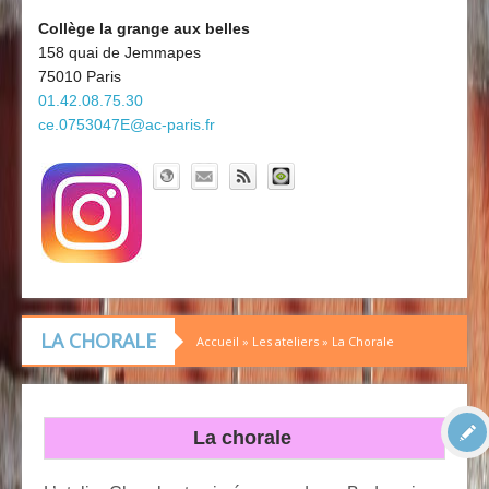
Découvrir le collège
Board'Gab
Collège la grange aux belles
158 quai de Jemmapes
Clubs maths
75010 Paris
01.42.08.75.30
ce.0753047E@ac-paris.fr
LA CHORALE
Accueil
»
Les ateliers
»
La Chorale
La chorale