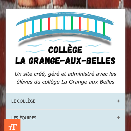
LE COLLÈGE
Les locaux
LES ÉQUIPES
Les instances
+A