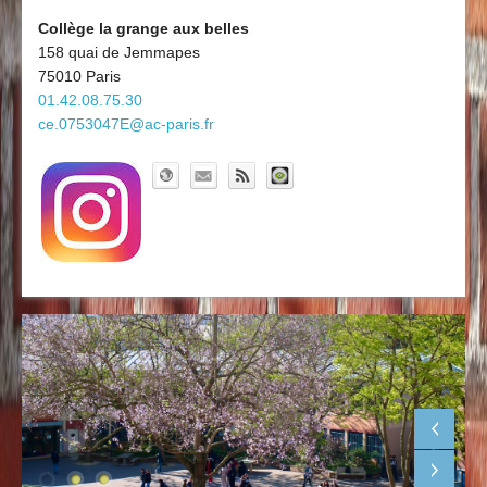
Découvrir le collège
Board'Gab
Collège la grange aux belles
158 quai de Jemmapes
Clubs maths
75010 Paris
01.42.08.75.30
ce.0753047E@ac-paris.fr