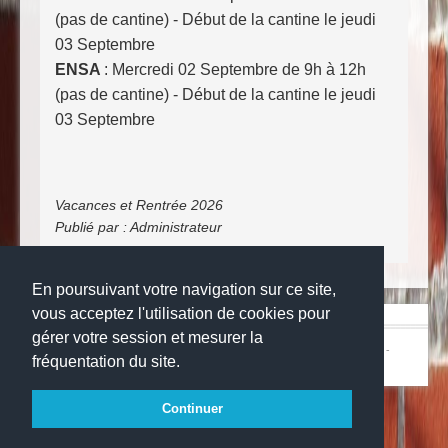
(pas de cantine) - Début de la cantine le jeudi
03 Septembre
ENSA
: Mercredi 02 Septembre de 9h à 12h
(pas de cantine) -
Début de la cantine le jeudi
03 Septembre
Vacances et Rentrée 2026
Publié par :
Administrateur
En poursuivant votre navigation sur ce site,
vous acceptez l'utilisation de cookies pour
gérer votre session et mesurer la
© Copyright 2024
Collège la grange aux belles
-
Mentions légales
-
fréquentation du site.
Websco
Continuer