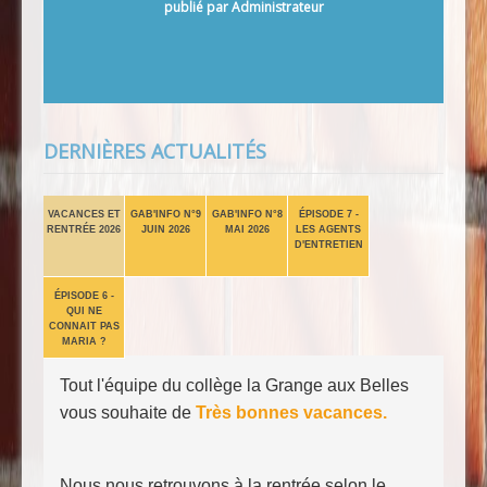
Septembre de 8h40 à 12h15 et de 13h20 à 15h30
publié par Administrateur
-
Repas au collège pour les élèves demi-
pensionnaires
Mercredi[...]
DERNIÈRES ACTUALITÉS
VACANCES ET
GAB'INFO N°9
GAB'INFO N°8
ÉPISODE 7 -
RENTRÉE 2026
JUIN 2026
MAI 2026
LES AGENTS
D'ENTRETIEN
ÉPISODE 6 -
QUI NE
CONNAIT PAS
MARIA ?
Tout l'équipe du collège la Grange aux Belles
vous souhaite de
Très bonnes vacances.
Nous nous retrouvons à la rentrée selon le