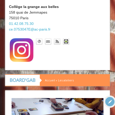
Découvrir le collège
Board'Gab
Collège la grange aux belles
158 quai de Jemmapes
Clubs maths
75010 Paris
01.42.08.75.30
ce.0753047E@ac-paris.fr
BOARD'GAB
Accueil
»
Les ateliers