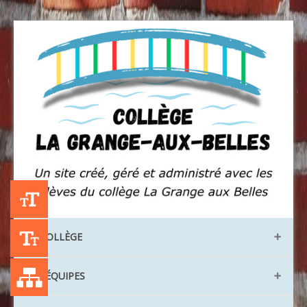
+A
LE COLLÈGE
-A
Liste des publications
Les locaux
LES ÉQUIPES
Les instances